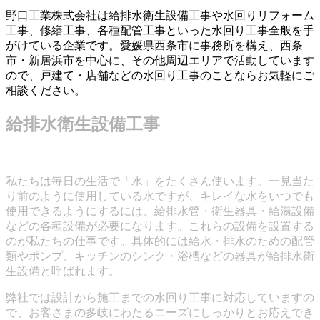
野口工業株式会社は給排水衛生設備工事や水回りリフォーム
工事、修繕工事、各種配管工事といった水回り工事全般を手
がけている企業です。愛媛県西条市に事務所を構え、西条
市・新居浜市を中心に、その他周辺エリアで活動しています
ので、戸建て・店舗などの水回り工事のことならお気軽にご
相談ください。
給排水衛生設備工事
私たちは毎日の生活で「水」をたくさん使います。一見当た
り前のように使用している水ですが、キレイな水をいつでも
使用できるようにするには、給排水管・衛生器具・給湯設備
などの各種設備が必要になります。これらの設備を設置する
のが私たちの仕事です。具体的には給水・排水のための配管
類やポンプ、キッチンのシンク・浴槽などの器具が給排水衛
生設備と呼ばれます。
弊社では設計から施工までの水回り工事に対応していますの
で、お客さまの多岐にわたるニーズにしっかりとお応えでき